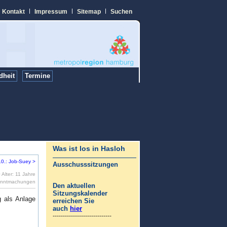
Kontakt
Impressum
Sitemap
Suchen
dheit
Termine
Was ist los in Hasloh
10.: Job-Suey >
Ausschusssitzungen
Alter: 11 Jahre
kanntmachungen
Den
aktuellen
Sitzungs
kalender
g als Anlage
erreichen Sie
auch
hier
-----------------------------