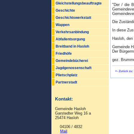
Gleichstellungsbeauftragte
"Der / die 
Gemeindevert
Geschichte
Gemeindevert
Geschichtswerkstatt
Die Zuständ
Wappen
In diese Zus
Verkehrsanbindung
Hasloh, den
Abfallentsorgung
Breitband in Hasloh
Gemeinde H
Der Bürgerm
Friedhöfe
gez. Brumm
Gemeindebücherei
Jagdgenossenschaft
<- Zurück zu
Plietschplatz
Partnerstadt
Kontakt:
Gemeinde Hasloh
Garstedter Weg 16 a
25474 Hasloh
04106 / 4832
Mail