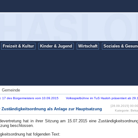
Freizeit & Kultur
Kinder & Jugend
Wirtschaft
Soziales & Gesun
:
Gemeinde
Nr. 17 des Bürgermeisters vom 10.09.2015
Volksspielbühne im TuS Hasloh präsentiert ab 29.
[28.09.2015] 00:00 
r Zuständigkeitsordnung als Anlage zur Hauptsatzung
Kategorie: Be
evertretung hat in ihrer Sitzung am 15.07.2015 eine Zuständigkeitsordnun
tzung beschlossen.
gkeitsordnung hat folgenden Text: