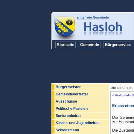
Startseite
Gemeinde
Bürgerservice
Bürgermeister
Sie sind hier
Gemeindevertreter
< Hasloh-Info 
Ausschüsse
Erlass eine
Politische Parteien
Seniorenbeirat
Die Gemeind
zur Hauptsa
Kinder- und Jugendbeirat
Die Zuständi
Schiedsmann