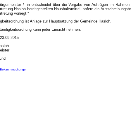
Bürgermeister / -in entscheidet über die Vergabe von Aufträgen im Rahmen
retung Hasloh bereitgestellten Haushaltsmittel, sofern ein Ausschreibungsb
retung vorliegt."
igkeitsordnung ist Anlage zur Hauptsatzung der Gemeinde Hasloh.
tändigkeitsordnung kann jeder Einsicht nehmen.
 23.09.2015
asloh
eister
und
: Bekanntmachungen